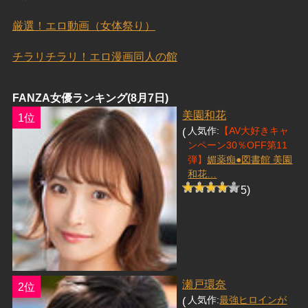
厳選！エロ動画（女体祭り）
チラリチラリ！エロ漫画同人の館
FANZA女優ランキング(8月7日)
美園和花
1位
(
人気作:
【AV大好きキャ
ンペーン30％OFF第11
弾】
媚薬痴●図書館 美園
和花…
5)
瀬戸環奈
2位
(
人気作:
最強ヒロインが