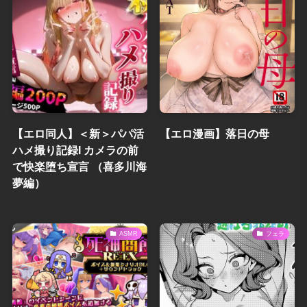
【エロ同人】＜新＞パパ活
【エロ漫画】落日の母
ハメ撮り記録I カメラの前
で快楽堕ち宣言 （喜多川海
夢編）
ASMR
フェラ