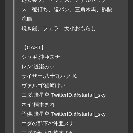
ス、鞭打ち、腹パン、三角木馬、酢酸
浣腸、
焼き鏝、フェラ、大小おもらし
【CAST】
シャギ:沖亜スナ
レン:道楽みぃ
サイザー:八十九ハク X:
ヴァルゴ:猫崎けい
エダ:降星空 TwitterID:@starfall_sky
ネイ:楠木まれ
子供:降星空 TwitterID:@starfall_sky
エダの部下A:沖亜スナ
エダの部下B:楠木まれ