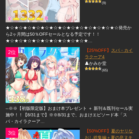
(9)
★☆★☆★☆★☆★☆★☆★☆★☆★☆★☆★☆★☆★☆発売か
ら2ヶ月間は50％OFFセールとなる予定です！！
★☆★☆★☆★☆★☆★☆★☆★☆★☆★…
【25%OFF】
スパ・カイ
2位
ラクーア4
👤かみか堂
(65)
--※※【初版限定版】おまけ本プレゼント ＋ 新刊＆既刊セール実
施中！！【8/31まで】※※8/31まで、おまけエピソード本「ス
パ・カイラクーア…
【50%OFF】
夏のヤリな
3位
おし総集編＋夏の息ヌキ