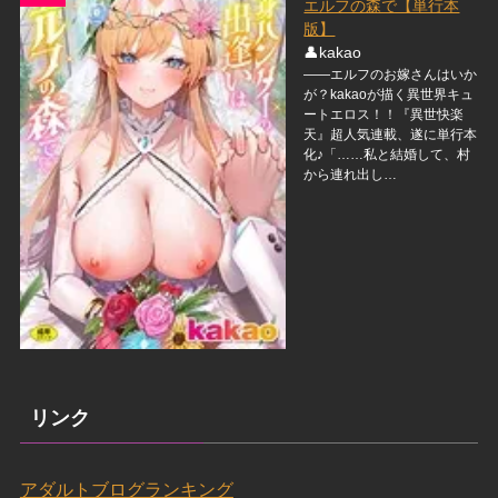
エルフの森で【単行本
版】
👤kakao
――エルフのお嫁さんはいか
が？kakaoが描く異世界キュ
ートエロス！！『異世快楽
天』超人気連載、遂に単行本
化♪「……私と結婚して、村
から連れ出し…
リンク
アダルトブログランキング