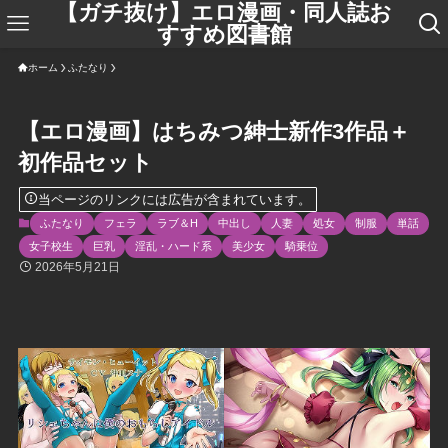
【ガチ抜け】エロ漫画・同人誌お
すすめ図書館
ホーム
ふたなり
【エロ漫画】はちみつ紳士新作3作品＋
初作品セット
当ページのリンクには広告が含まれています。
ふたなり
フェラ
ラブ＆H
中出し
人妻
処女
制服
単話
女子校生
巨乳
淫乱・ハード系
美少女
騎乗位
2026年5月21日