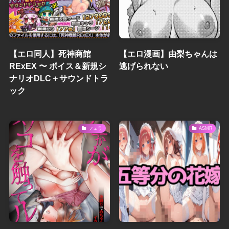
【エロ同人】死神商館
【エロ漫画】由梨ちゃんは
RExEX 〜 ボイス＆新規シ
逃げられない
ナリオDLC＋サウンドトラ
ック
フェラ
ASMR