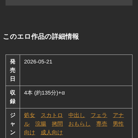
このエロ作品の詳細情報
発
2026-05-21
売
日
収
4本 (約135分)+α
録
ジ
処女
スカトロ
中出し
フェラ
アナ
ャ
ル
浣腸
拷問
おもらし
専売
男性
ン
向け
成人向け