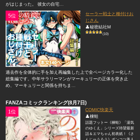
がはじまった。 彼女の自宅…
セーラー戦士と種付けお
5位
じさん
👤秘密結社M
(10)
過去作を全体的に手を加え再編集した上で全ページカラー化した
総集編です。中年サラリーマンがマーキュリーの正体を突き止
め、マーキュリーと関係を持ちま…
FANZAコミックランキング(8月7日)
COMIC快楽天
1位
👤楝蛙
話題フットー《楝蛙》「湯気
のゆくえ」シリーズ待望最新
話＆エマちゃん初表紙！《さ
んじゅうろう》ポンコツ美人