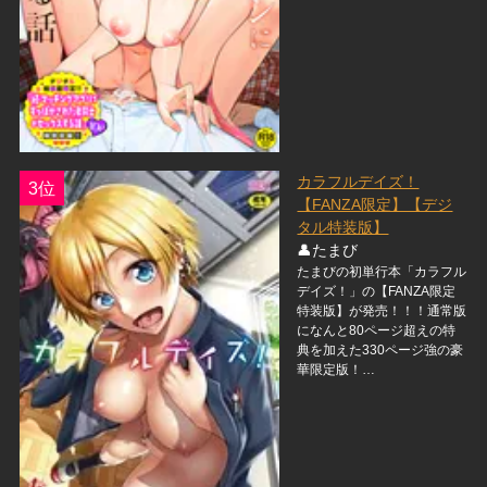
カラフルデイズ！
3位
【FANZA限定】【デジ
タル特装版】
👤たまび
たまびの初単行本「カラフル
デイズ！」の【FANZA限定
特装版】が発売！！！通常版
になんと80ページ超えの特
典を加えた330ページ強の豪
華限定版！…