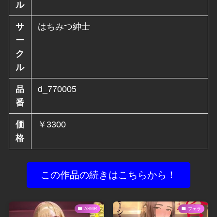
ル
サ
はちみつ紳士
ー
ク
ル
品
d_770005
番
価
￥3300
格
この作品の続きはこちらから！
ASMR
フェラ