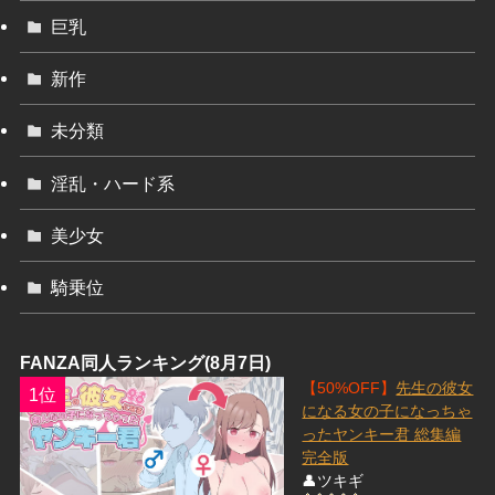
巨乳
新作
未分類
淫乱・ハード系
美少女
騎乗位
FANZA同人ランキング(8月7日)
【50%OFF】
先生の彼女
1位
になる女の子になっちゃ
ったヤンキー君 総集編
完全版
👤ツキギ