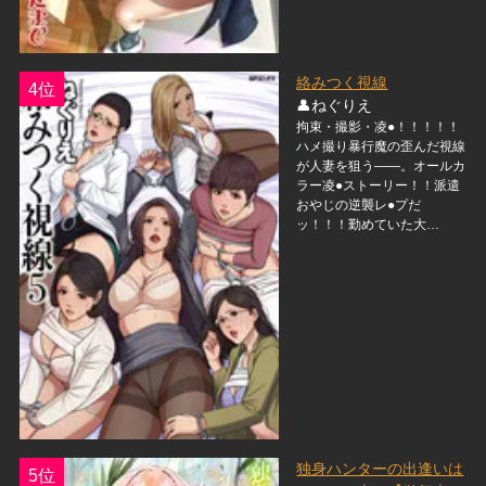
絡みつく視線
4位
👤ねぐりえ
拘束・撮影・凌●！！！！！
ハメ撮り暴行魔の歪んだ視線
が人妻を狙う――。オールカ
ラー凌●ストーリー！！派遣
おやじの逆襲レ●プだ
ッ！！！勤めていた大…
独身ハンターの出逢いは
5位