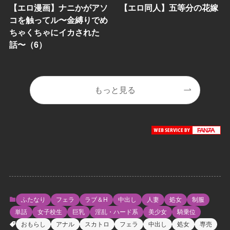
【エロ漫画】ナニかがアソ
【エロ同人】五等分の花嫁
コを触ってル〜金縛りでめ
ちゃくちゃにイカされた
話〜（6）
もっと見る
ふたなり
フェラ
ラブ＆H
中出し
人妻
処女
制服
単話
女子校生
巨乳
淫乱・ハード系
美少女
騎乗位
おもらし
アナル
スカトロ
フェラ
中出し
処女
専売