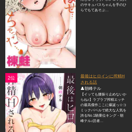
のサキュバスちゃんを手のひ
らでもてあそぶ…
最後はヒロインに搾精H
2位
される話
👤朝峰テル
【イッても腰振り止めないか
らね♪】ラブラブ搾精エッチ
の最高傑作ここに爆誕っ☆コ
ミックバベルで絶大な人気を
誇るNo.1騎乗位キング・朝
峰テル♪読者…