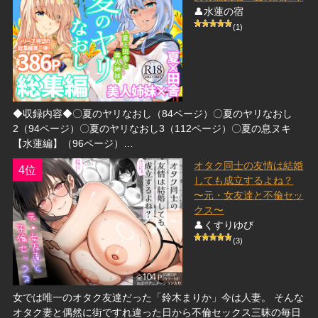
👤水蓮の宿
(1)
◆収録内容◆〇夏のヤリなおし（84ページ）〇夏のヤリなおし
2（94ページ）〇夏のヤリなおし3（112ページ）〇夏の息ヌキ
【水蓮編】（96ページ）…
オタク同士の友情は結婚
4位
しても成立するよね？
〜元・女友達と不倫セッ
クス〜
👤くすりゆび
(3)
女では唯一のオタク友達だった「鈴木まりか」今は人妻。 そんな
オタク妻と偶然に街ですれ違った日から不倫セックス三昧の毎日